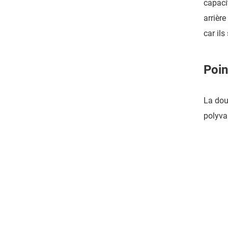
capaci
arrièr
car ils
Poin
La dou
polyval