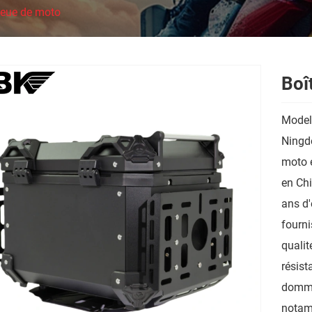
ueue de moto
Boî
Model
Ningde
moto e
en Chi
ans d'
fourni
qualit
résist
domma
notamm