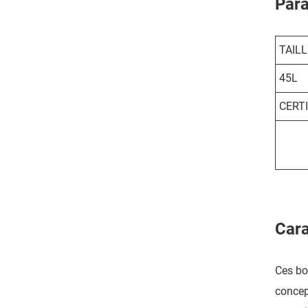
Para
TAILL
45L
CERT
Cara
Ces bo
concep