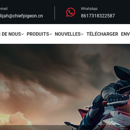
-mail
WhatsApp
lijah@chiefpigeon.cn
8617318322587
 DE NOUS
PRODUITS
NOUVELLES
TÉLÉCHARGER
ENV