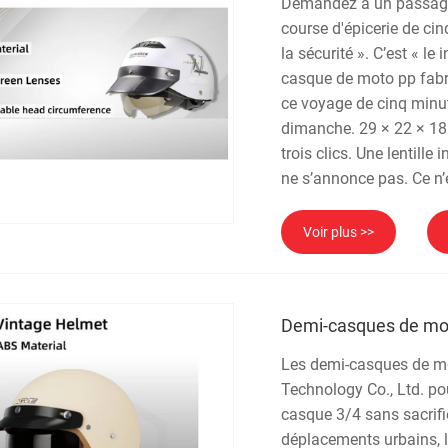
Demandez à un passager
course d'épicerie de cin
la sécurité ». C’est « le
casque de moto pp fabri
ce voyage de cinq minute
dimanche. 29 × 22 × 18 c
trois clics. Une lentille
ne s’annonce pas. Ce n’
Voir plus >>
Demi-casques de mo
Les demi-casques de mo
Technology Co., Ltd. pou
casque 3/4 sans sacrifie
déplacements urbains, l