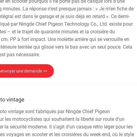
 en scooter pourquoi il ne porte pas de casque lors d'une
q minutes. La réponse n’est presque jamais : « Je m’en fiche de
 intégral est dans le garage et je suis déjà en retard ». Ce demi-
qué par Ningde Chief Pigeon Technology Co., Ltd. existe pour
s – et le trajet de quarante minutes et la croisière du
m. PP à fort impact. Une molette arrière qui se verrouille en
 intérieure teintée qui glisse vers le bas avec un seul pouce. Cela
est pas nécessaire.
envoyer une demande >>
to vintage
to vintage sont fabriqués par Ningde Chief Pigeon
r les motocyclistes qui souhaitent la liberté sur route d'un
r la sécurité moderne. Il s'agit d'un casque rétro léger pour les
es voyages en scooter et les croisières du week-end, où le style