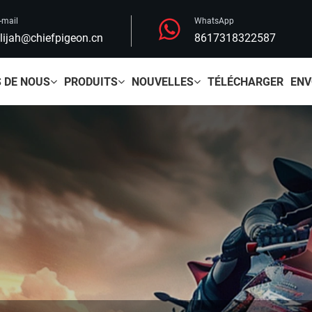
-mail
WhatsApp
lijah@chiefpigeon.cn
8617318322587
 DE NOUS
PRODUITS
NOUVELLES
TÉLÉCHARGER
ENV