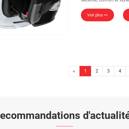
Voir plus >>
«
1
2
3
4
ecommandations d'actualit