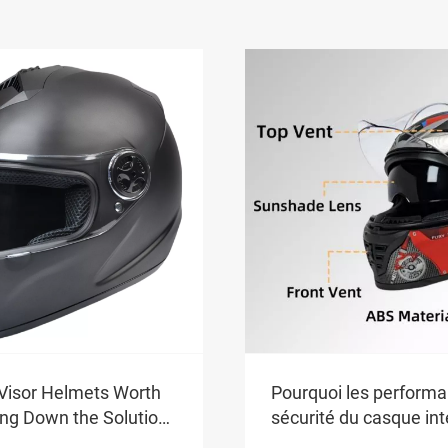
 de moto convient au
Comment régler le c
 moto extra-large ?
vision du rétroviseur 
moto électrique au ni
>>
Voir plus >>
optimal ?