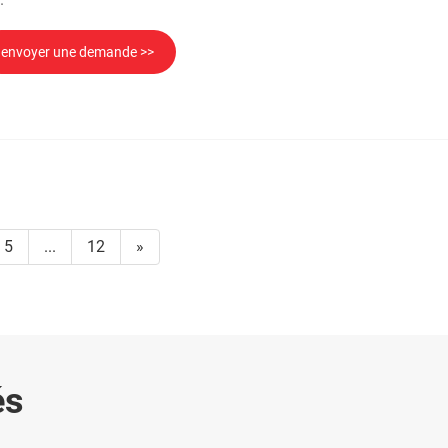
envoyer une demande >>
5
...
12
»
és