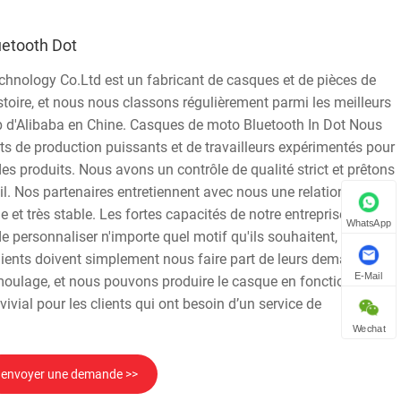
etooth Dot
hnology Co.Ltd est un fabricant de casques et de pièces de
toire, et nous nous classons régulièrement parmi les meilleurs
b d'Alibaba en Chine. Casques de moto Bluetooth In Dot Nous
 de production puissants et de travailleurs expérimentés pour
des produits. Nous avons un contrôle de qualité strict et prêtons
il. Nos partenaires entretiennent avec nous une relation de
 et très stable. Les fortes capacités de notre entreprise
WhatsApp
de personnaliser n'importe quel motif qu'ils souhaitent, même la
ients doivent simplement nous faire part de leurs demandes,
E-Mail
 moulage, et nous pouvons produire le casque en fonction de
vivial pour les clients qui ont besoin d’un service de
Wechat
envoyer une demande >>