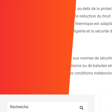
Notre
casques de moto avec Bluetooth
allez au-delà de la protec
navigation en temps réel avec une excellente réduction du bruit.
conception de ventilation et de dissipation thermique est adaptée
intégrant parfaitement la technologie intelligente et la sécurité 
Scénarios d'application
Casques moto Bluetooth Dot
, conformes aux normes de sécurité
banlieue, de voyages en moto longue distance ou de balades en gr
des conditions routières complexes et des conditions météorolog