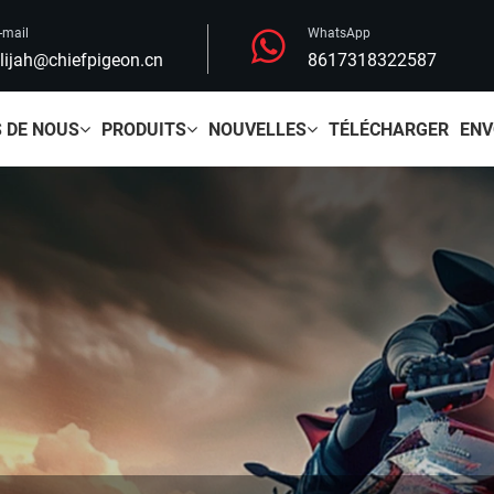
-mail
WhatsApp
lijah@chiefpigeon.cn
8617318322587
 DE NOUS
PRODUITS
NOUVELLES
TÉLÉCHARGER
ENV