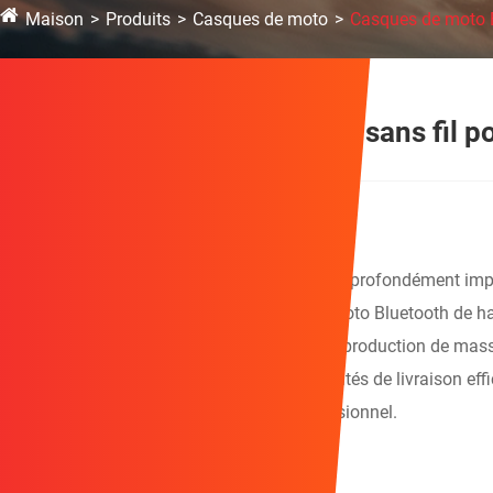
Maison
Produits
Casques de moto
Casques de moto 
Casques de moto Bluetooth sans fil p
Avantages de l'entreprise
Ningde Chiefpigeon Technology Co., Ltd.
est profondément impl
se consacrant à la création de casques de moto Bluetooth de ha
processus, de la conception structurelle à la production de mass
stable, un excellent savoir-faire et des capacités de livraison
une réputation fiable en tant qu'OEM professionnel.
Points de vente des produits